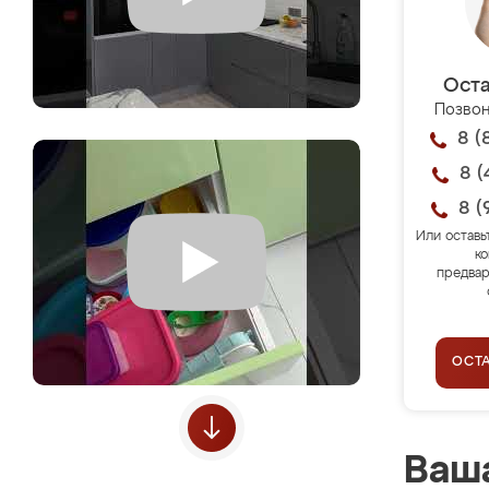
Оста
Позвон
8 (
8 (
8 (
Или оставь
ко
предвар
ОСТ
Ваша