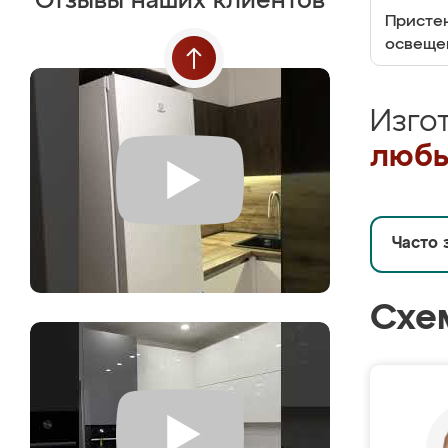
Отзывы наших клиентов
Пристен
освеще
Изго
любы
Часто 
Схе