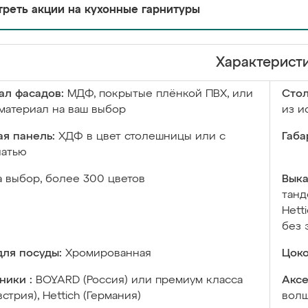
реть акции на кухонные гарнитуры
Характерист
ал фасадов:
МДФ, покрытые плёнкой ПВХ, или
Сто
материал на ваш выбор
из и
я панель:
ХДФ в цвет столешницы или с
Габа
чатью
а выбор, более 300 цветов
Выка
танд
Hett
без 
ля посуды:
Хромированная
Цоко
ники :
BOYARD (Россия) или премиум класса
Аксе
встрия), Hettich (Германия)
волш