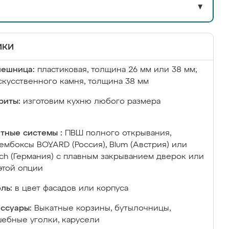
▼
ики
лешница:
пластиковая, толщина 26 мм или 38 мм;
скусственного камня, толщина 38 мм
риты:
изготовим кухню любого размера
тные системы :
ПВШ полного открывания,
ембоксы BOYARD (Россия), Blum (Австрия) или
ich (Германия) с плавным закрыванием дверок или
этой опции
ль:
в цвет фасадов или корпуса
ссуары:
Выкатные корзины, бутылочницы,
ебные уголки, карусели