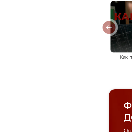
Как 
Ф
Д
Ост