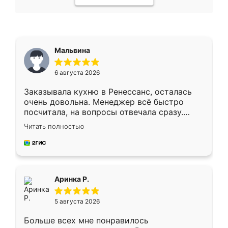
Мальвина
6 августа 2026
Заказывала кухню в Ренессанс, осталась
очень довольна. Менеджер всё быстро
посчитала, на вопросы отвечала сразу.
Замерщик приехал в субботу, подошёл к
Читать полностью
делу со всей ответственностью. Собрали
за день, ребята работали аккуратно, даже
пыли почти не было. Качество отличное,
ящики ходят плавно, ничего не скрипит.
Всё подошло как влитое.
Аринка Р.
5 августа 2026
Больше всех мне понравилось