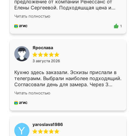
предложение от компании Ренессанс от
Елены Сергеевой. Подходяшщая цена и
короткие сроки изготовления. Приехавший
Читать полностью
для замера сотрудник Владислав
предложил по моему эскизу самый
1
подходящий вариант шкафа. Немного его
видоизменил, получилось даже лучше, чем
я хотела.
Ярослава
3 августа 2026
Кухню здесь заказали. Эскизы прислали в
телеграмм. Выбрали наиболее подходящий.
Согласовали день для замера. Через 3
недели кухня была уже готова. Остались
Читать полностью
довольны работой. Спасибо Ренессанс
мебель за качественную работу!
yaroslava1986