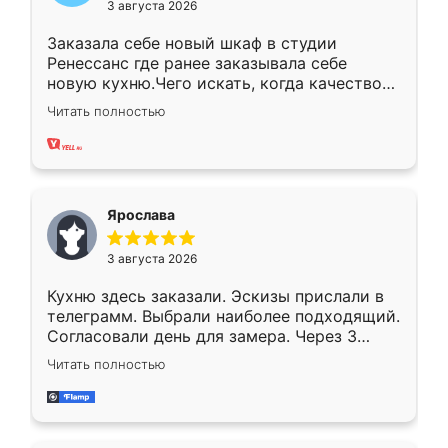
3 августа 2026
Заказала себе новый шкаф в студии
Ренессанс где ранее заказывала себе
новую кухню.Чего искать, когда качеством
вполне довольна. Служит кухня уже почти
Читать полностью
два года, нареканий нет.
Ярослава
3 августа 2026
Кухню здесь заказали. Эскизы прислали в
телеграмм. Выбрали наиболее подходящий.
Согласовали день для замера. Через 3
недели кухня была уже готова. Остались
Читать полностью
довольны работой. Спасибо Ренессанс
мебель за качественную работу!