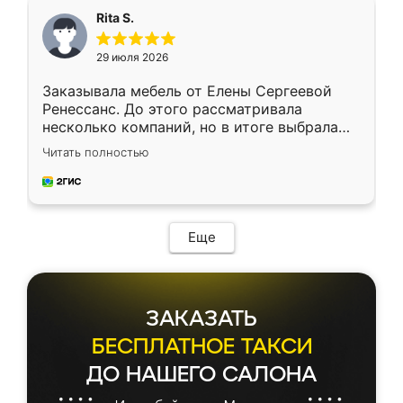
Rita S.
29 июля 2026
Заказывала мебель от Елены Сергеевой
Ренессанс. До этого рассматривала
несколько компаний, но в итоге выбрала
эту. Сначала обговорили условия, потом
Читать полностью
приехал замерщик, всё спокойно объяснил
и снял размеры. Изготовили в срок, с
доставкой тоже никаких проблем не
возникло. Сборку выполнили аккуратно,
мебель сразу встала на свое место без
Еще
каких-либо доработок. Качеством осталась
довольна, все выглядит так, как и ожидала.
ЗАКАЗАТЬ
БЕСПЛАТНОЕ ТАКСИ
ДО НАШЕГО САЛОНА