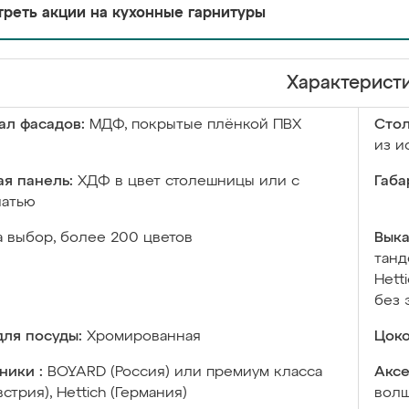
реть акции на кухонные гарнитуры
Характерист
ал фасадов:
МДФ, покрытые плёнкой ПВХ
Сто
из и
я панель:
ХДФ в цвет столешницы или с
Габа
чатью
а выбор, более 200 цветов
Выка
танд
Hett
без 
ля посуды:
Хромированная
Цоко
ники :
BOYARD (Россия) или премиум класса
Аксе
встрия), Hettich (Германия)
волш