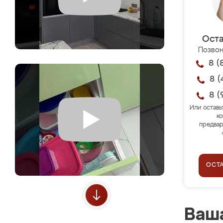
Оста
Позвон
8 (
8 (
8 (
Или оставь
ко
предвар
ОСТ
Ваша