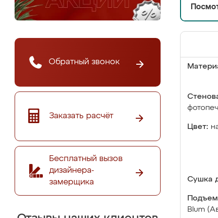
Посмот
Обратный звонок
Матери
Стенова
фотопе
Заказать расчёт
Цвет:
н
Бесплатный вызов
дизайнера-
Сушка д
замерщика
Подъем
Blum (А