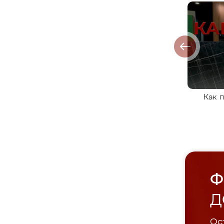
Как 
Ф
Д
Ост