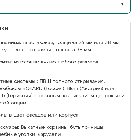
▼
ики
лешница:
пластиковая, толщина 26 мм или 38 мм;
скусственного камня, толщина 38 мм
риты:
изготовим кухню любого размера
тные системы :
ПВШ полного открывания,
ембоксы BOYARD (Россия), Blum (Австрия) или
ich (Германия) с плавным закрыванием дверок или
этой опции
ль:
в цвет фасадов или корпуса
ссуары:
Выкатные корзины, бутылочницы,
ебные уголки, карусели