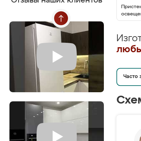
Отзывы наших клиентов
Пристен
освеще
Изго
любы
Часто 
Схе