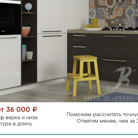
от 36 000 ₽
Поможем рассчитать точну
тр
верха и низа
Ответим менее, чем за 
тура в длину