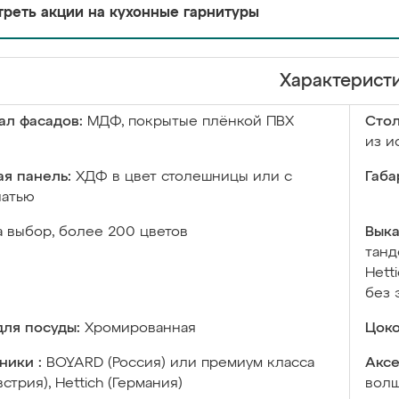
реть акции на кухонные гарнитуры
Характерист
ал фасадов:
МДФ, покрытые плёнкой ПВХ
Сто
из и
я панель:
ХДФ в цвет столешницы или с
Габа
чатью
а выбор, более 200 цветов
Выка
танд
Hett
без 
ля посуды:
Хромированная
Цоко
ники :
BOYARD (Россия) или премиум класса
Аксе
встрия), Hettich (Германия)
волш