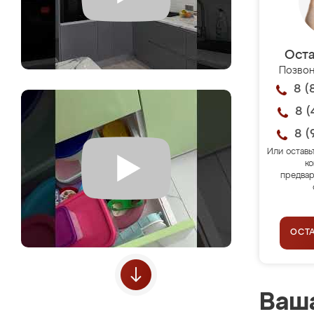
Оста
Позвон
8 (
8 (
8 (
Или оставь
ко
предвар
ОСТ
Ваша