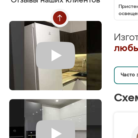
Отзывы наших клиентов
Пристен
освеще
Изго
любы
Часто 
Схе