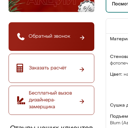
Посмот
Обратный звонок
Матери
Стенова
фотопе
Заказать расчёт
Цвет:
н
Бесплатный вызов
дизайнера-
Сушка д
замерщика
Подъем
Blum (А