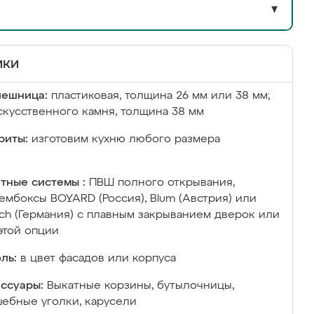
▼
ики
лешница:
пластиковая, толщина 26 мм или 38 мм;
скусственного камня, толщина 38 мм
риты:
изготовим кухню любого размера
тные системы :
ПВШ полного открывания,
ембоксы BOYARD (Россия), Blum (Австрия) или
ich (Германия) с плавным закрыванием дверок или
этой опции
ль:
в цвет фасадов или корпуса
ссуары:
Выкатные корзины, бутылочницы,
ебные уголки, карусели