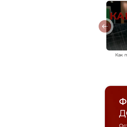
Как 
Ф
Д
Ост