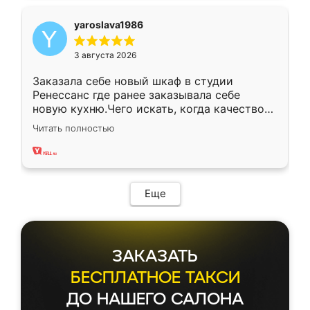
yaroslava1986
3 августа 2026
Заказала себе новый шкаф в студии
Ренессанс где ранее заказывала себе
новую кухню.Чего искать, когда качеством
вполне довольна. Служит кухня уже почти
Читать полностью
два года, нареканий нет.
Еще
ЗАКАЗАТЬ
БЕСПЛАТНОЕ ТАКСИ
ДО НАШЕГО САЛОНА