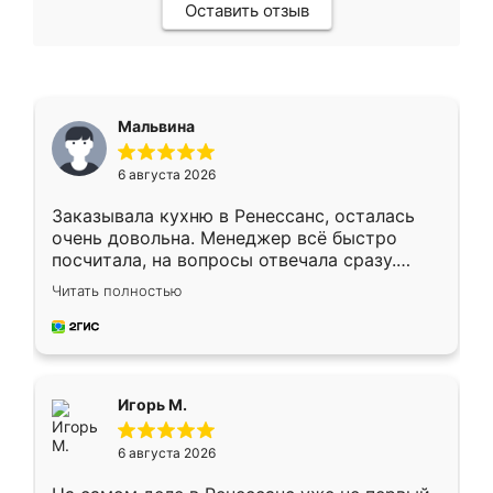
Оставить отзыв
Мальвина
6 августа 2026
Заказывала кухню в Ренессанс, осталась
очень довольна. Менеджер всё быстро
посчитала, на вопросы отвечала сразу.
Замерщик приехал в субботу, подошёл к
Читать полностью
делу со всей ответственностью. Собрали
за день, ребята работали аккуратно, даже
пыли почти не было. Качество отличное,
ящики ходят плавно, ничего не скрипит.
Всё подошло как влитое.
Игорь М.
6 августа 2026