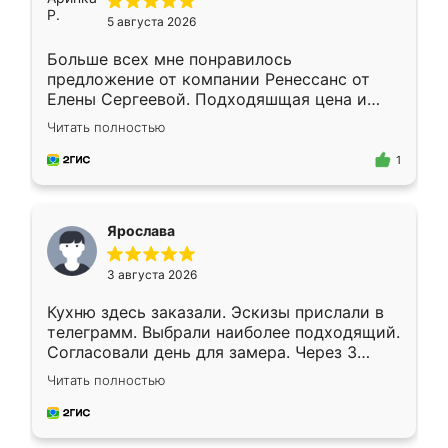
5 августа 2026
Больше всех мне понравилось
предложение от компании Ренессанс от
Елены Сергеевой. Подходяшщая цена и
короткие сроки изготовления. Приехавший
Читать полностью
для замера сотрудник Владислав
предложил по моему эскизу самый
1
подходящий вариант шкафа. Немного его
видоизменил, получилось даже лучше, чем
я хотела.
Ярослава
3 августа 2026
Кухню здесь заказали. Эскизы прислали в
телеграмм. Выбрали наиболее подходящий.
Согласовали день для замера. Через 3
недели кухня была уже готова. Остались
Читать полностью
довольны работой. Спасибо Ренессанс
мебель за качественную работу!