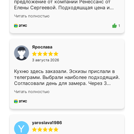
предложение от компании Ренессанс от
Елены Сергеевой. Подходяшщая цена и
короткие сроки изготовления. Приехавший
Читать полностью
для замера сотрудник Владислав
предложил по моему эскизу самый
1
подходящий вариант шкафа. Немного его
видоизменил, получилось даже лучше, чем
я хотела.
Ярослава
3 августа 2026
Кухню здесь заказали. Эскизы прислали в
телеграмм. Выбрали наиболее подходящий.
Согласовали день для замера. Через 3
недели кухня была уже готова. Остались
Читать полностью
довольны работой. Спасибо Ренессанс
мебель за качественную работу!
yaroslava1986