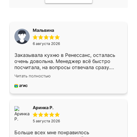
Мальвина
6 августа 2026
Заказывала кухню в Ренессанс, осталась
очень довольна. Менеджер всё быстро
посчитала, на вопросы отвечала сразу.
Замерщик приехал в субботу, подошёл к
Читать полностью
делу со всей ответственностью. Собрали
за день, ребята работали аккуратно, даже
пыли почти не было. Качество отличное,
ящики ходят плавно, ничего не скрипит.
Всё подошло как влитое.
Аринка Р.
5 августа 2026
Больше всех мне понравилось