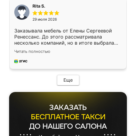
Rita S.
29 июля 2026
Заказывала мебель от Елены Сергеевой
Ренессанс. До этого рассматривала
несколько компаний, но в итоге выбрала
эту. Сначала обговорили условия, потом
Читать полностью
приехал замерщик, всё спокойно объяснил
и снял размеры. Изготовили в срок, с
доставкой тоже никаких проблем не
возникло. Сборку выполнили аккуратно,
мебель сразу встала на свое место без
Еще
каких-либо доработок. Качеством осталась
довольна, все выглядит так, как и ожидала.
ЗАКАЗАТЬ
БЕСПЛАТНОЕ ТАКСИ
ДО НАШЕГО САЛОНА