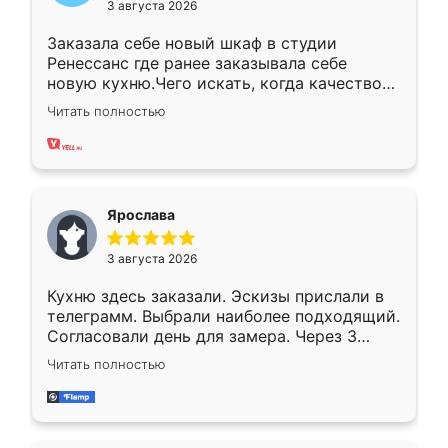
3 августа 2026
Заказала себе новый шкаф в студии
Ренессанс где ранее заказывала себе
новую кухню.Чего искать, когда качеством
вполне довольна. Служит кухня уже почти
Читать полностью
два года, нареканий нет.
Ярослава
3 августа 2026
Кухню здесь заказали. Эскизы прислали в
телеграмм. Выбрали наиболее подходящий.
Согласовали день для замера. Через 3
недели кухня была уже готова. Остались
Читать полностью
довольны работой. Спасибо Ренессанс
мебель за качественную работу!