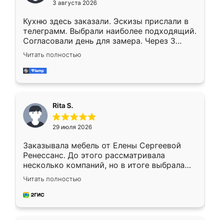
3 августа 2026
Кухню здесь заказали. Эскизы прислали в
телеграмм. Выбрали наиболее подходящий.
Согласовали день для замера. Через 3
недели кухня была уже готова. Остались
Читать полностью
довольны работой. Спасибо Ренессанс
мебель за качественную работу!
Rita S.
29 июля 2026
Заказывала мебель от Елены Сергеевой
Ренессанс. До этого рассматривала
несколько компаний, но в итоге выбрала
эту. Сначала обговорили условия, потом
Читать полностью
приехал замерщик, всё спокойно объяснил
и снял размеры. Изготовили в срок, с
доставкой тоже никаких проблем не
возникло. Сборку выполнили аккуратно,