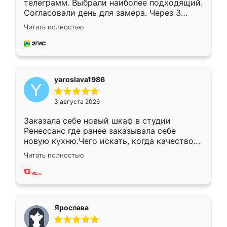
телеграмм. Выбрали наиболее подходящий.
Согласовали день для замера. Через 3
недели кухня была уже готова. Остались
Читать полностью
довольны работой. Спасибо Ренессанс
мебель за качественную работу!
yaroslava1986
3 августа 2026
Заказала себе новый шкаф в студии
Ренессанс где ранее заказывала себе
новую кухню.Чего искать, когда качеством
вполне довольна. Служит кухня уже почти
Читать полностью
два года, нареканий нет.
Ярослава