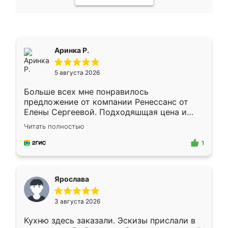
Аринка Р.
5 августа 2026
Больше всех мне понравилось
предложение от компании Ренессанс от
Елены Сергеевой. Подходяшщая цена и
короткие сроки изготовления. Приехавший
Читать полностью
для замера сотрудник Владислав
предложил по моему эскизу самый
1
подходящий вариант шкафа. Немного его
видоизменил, получилось даже лучше, чем
я хотела.
Ярослава
3 августа 2026
Кухню здесь заказали. Эскизы прислали в