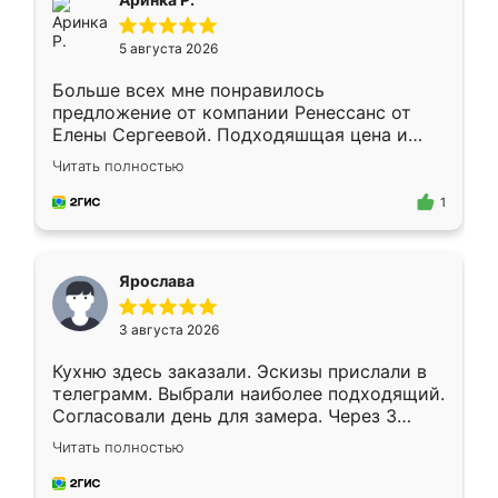
5 августа 2026
Больше всех мне понравилось
предложение от компании Ренессанс от
Елены Сергеевой. Подходяшщая цена и
короткие сроки изготовления. Приехавший
Читать полностью
для замера сотрудник Владислав
предложил по моему эскизу самый
1
подходящий вариант шкафа. Немного его
видоизменил, получилось даже лучше, чем
я хотела.
Ярослава
3 августа 2026
Кухню здесь заказали. Эскизы прислали в
телеграмм. Выбрали наиболее подходящий.
Согласовали день для замера. Через 3
недели кухня была уже готова. Остались
Читать полностью
довольны работой. Спасибо Ренессанс
мебель за качественную работу!