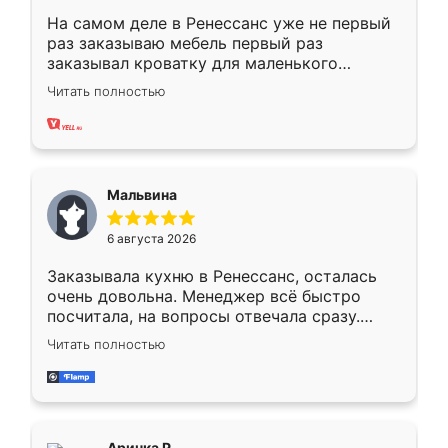
На самом деле в Ренессанс уже не первый
раз заказываю мебель первый раз
заказывал кроватку для маленького
ребёнка при его рождении ,во второй раз
Читать полностью
заказал шкаф-купе. По качеству очень
хорошее сборка достаточно быстрая,
также адекватные цены. До этого
сравнивал с разными конкурентами в этом
сегменте ,выбор у конкурентов куда
Мальвина
меньше, здесь же он более разнообразный.
Мне нравится ,если что-то потребуется из
6 августа 2026
мебели буду заказывать только здесь.
Заказывала кухню в Ренессанс, осталась
очень довольна. Менеджер всё быстро
посчитала, на вопросы отвечала сразу.
Замерщик приехал в субботу, подошёл к
Читать полностью
делу со всей ответственностью. Собрали
за день, ребята работали аккуратно, даже
пыли почти не было. Качество отличное,
ящики ходят плавно, ничего не скрипит.
Всё подошло как влитое.
Аринка Р.