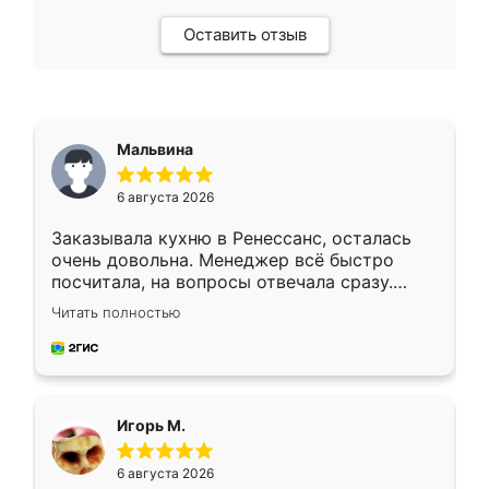
Оставить отзыв
Мальвина
6 августа 2026
Заказывала кухню в Ренессанс, осталась
очень довольна. Менеджер всё быстро
посчитала, на вопросы отвечала сразу.
Замерщик приехал в субботу, подошёл к
Читать полностью
делу со всей ответственностью. Собрали
за день, ребята работали аккуратно, даже
пыли почти не было. Качество отличное,
ящики ходят плавно, ничего не скрипит.
Всё подошло как влитое.
Игорь М.
6 августа 2026