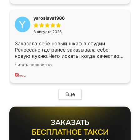
yaroslava1986
3 августа 2026
Заказала себе новый шкаф в студии
Ренессанс где ранее заказывала себе
новую кухню.Чего искать, когда качеством
вполне довольна. Служит кухня уже почти
Читать полностью
два года, нареканий нет.
Еще
ЗАКАЗАТЬ
БЕСПЛАТНОЕ ТАКСИ