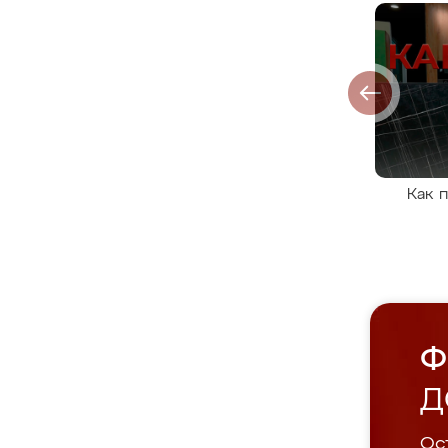
Как 
Ф
Д
Ост