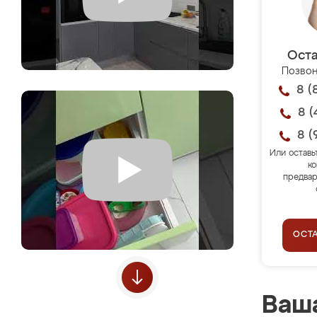
Оста
Позвон
8 (
8 (
8 (
Или оставь
ко
предвар
ОСТ
Ваша