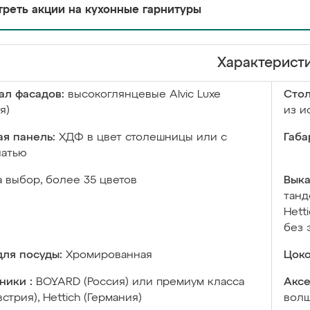
реть акции на кухонные гарнитуры
Характерист
ал фасадов:
высокоглянцевые Аlvic Luxe
Сто
я)
из и
я панель:
ХДФ в цвет столешницы или с
Габа
чатью
а выбор, более 35 цветов
Выка
танд
Hett
без 
ля посуды:
Хромированная
Цоко
ники :
BOYARD (Россия) или премиум класса
Аксе
встрия), Hettich (Германия)
волш