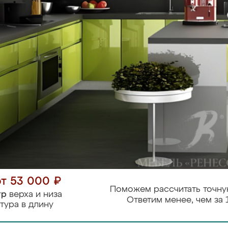
от 53 000 ₽
Поможем рассчитать точну
тр
верха и низа
Ответим менее, чем за 
тура в длину