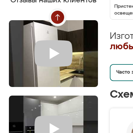
Отзывы наших клиентов
Пристен
освеще
Изго
любы
Часто 
Схе