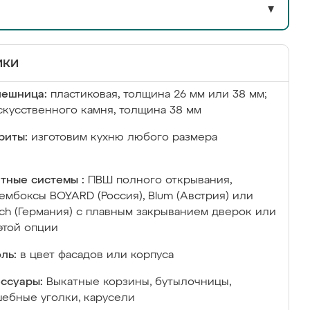
▼
ики
лешница:
пластиковая, толщина 26 мм или 38 мм;
скусственного камня, толщина 38 мм
риты:
изготовим кухню любого размера
тные системы :
ПВШ полного открывания,
ембоксы BOYARD (Россия), Blum (Австрия) или
ich (Германия) с плавным закрыванием дверок или
этой опции
ль:
в цвет фасадов или корпуса
ссуары:
Выкатные корзины, бутылочницы,
ебные уголки, карусели