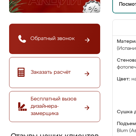
Посмот
Обратный звонок
Матери
(Испани
Стенова
фотопе
Заказать расчёт
Цвет:
н
Бесплатный вызов
дизайнера-
Сушка д
замерщика
Подъем
Blum (А