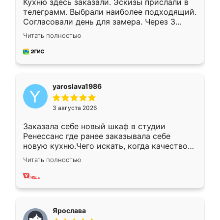
Кухню здесь заказали. Эскизы прислали в
телеграмм. Выбрали наиболее подходящий.
Согласовали день для замера. Через 3
недели кухня была уже готова. Остались
Читать полностью
довольны работой. Спасибо Ренессанс
мебель за качественную работу!
yaroslava1986
3 августа 2026
Заказала себе новый шкаф в студии
Ренессанс где ранее заказывала себе
новую кухню.Чего искать, когда качеством
вполне довольна. Служит кухня уже почти
Читать полностью
два года, нареканий нет.
Ярослава