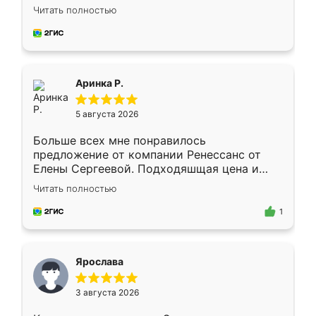
Замерщик приехал в субботу, подошёл к
Читать полностью
делу со всей ответственностью. Собрали
за день, ребята работали аккуратно, даже
пыли почти не было. Качество отличное,
ящики ходят плавно, ничего не скрипит.
Всё подошло как влитое.
Аринка Р.
5 августа 2026
Больше всех мне понравилось
предложение от компании Ренессанс от
Елены Сергеевой. Подходяшщая цена и
короткие сроки изготовления. Приехавший
Читать полностью
для замера сотрудник Владислав
предложил по моему эскизу самый
1
подходящий вариант шкафа. Немного его
видоизменил, получилось даже лучше, чем
я хотела.
Ярослава
3 августа 2026