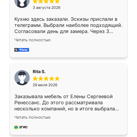
3 августа 2026
Кухню здесь заказали. Эскизы прислали в
телеграмм. Выбрали наиболее подходящий.
Согласовали день для замера. Через 3
недели кухня была уже готова. Остались
Читать полностью
довольны работой. Спасибо Ренессанс
мебель за качественную работу!
Rita S.
29 июля 2026
Заказывала мебель от Елены Сергеевой
Ренессанс. До этого рассматривала
несколько компаний, но в итоге выбрала
эту. Сначала обговорили условия, потом
Читать полностью
приехал замерщик, всё спокойно объяснил
и снял размеры. Изготовили в срок, с
доставкой тоже никаких проблем не