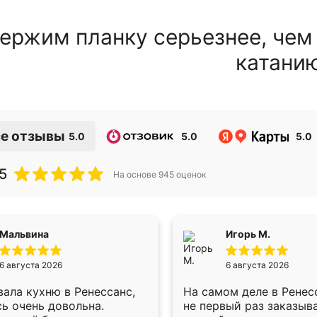
ержим планку серьезнее, чем
катани
е отзывы
5.0
5.0
5.0
5
На основе
945
оценок
Мальвина
Игорь М.
6 августа 2026
6 августа 2026
ала кухню в Ренессанс,
На самом деле в Ренес
ь очень довольна.
не первый раз заказыв