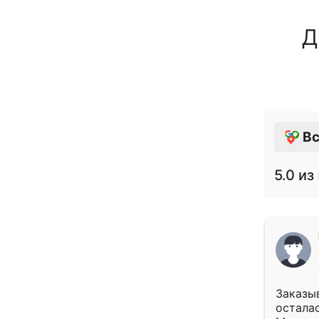
Д
Вс
5.0
из 
Заказыв
осталас