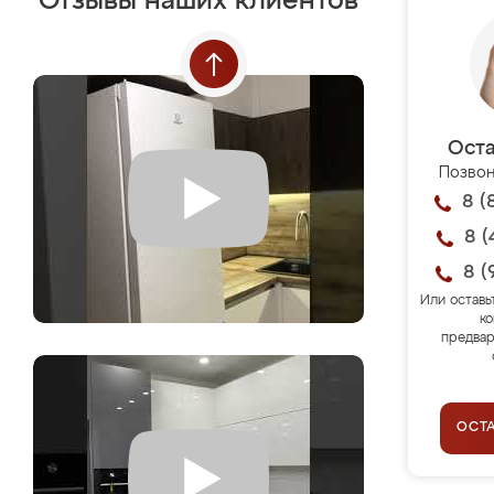
Отзывы наших клиентов
Оста
Позвон
8 (
8 (
8 (
Или оставь
ко
предвар
ОСТ