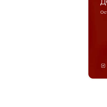
Д
Ост