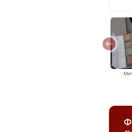
Мат
Ф