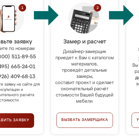
вьте заявку
Замер и расчет
ите по номерам
Дизайнер-замерщик
800) 511-89-55
приедет к Вам с каталогом
материалов,
Вы
495) 665-24-01
проведёт детальные
р
926) 409-68-13
замеры,
д
составит проект и сделает
з
те заявку на сайте для
окончательный расчёт
нсультации и
стоимости Вашей будущей
ительного расчёта
стоимости.
мебели.
ВЫЗВАТЬ ЗАМЕРЩИКА
АВИТЬ ЗАЯВКУ