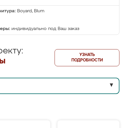
итура:
Boyard, Blum
еры:
индивидуально под Ваш заказ
екту:
УЗНАТЬ
лы
ПОДРОБНОСТИ
▼