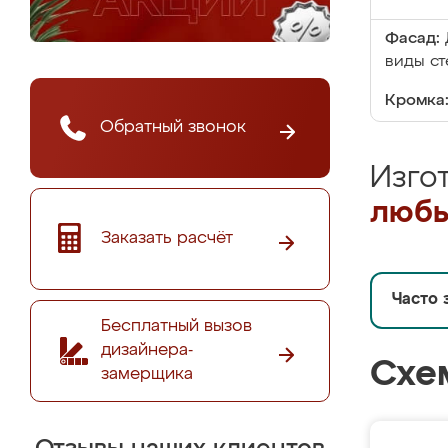
Фасад:
виды ст
Кромка
Обратный звонок
Изго
любы
Заказать расчёт
Часто 
Бесплатный вызов
дизайнера-
Схе
замерщика