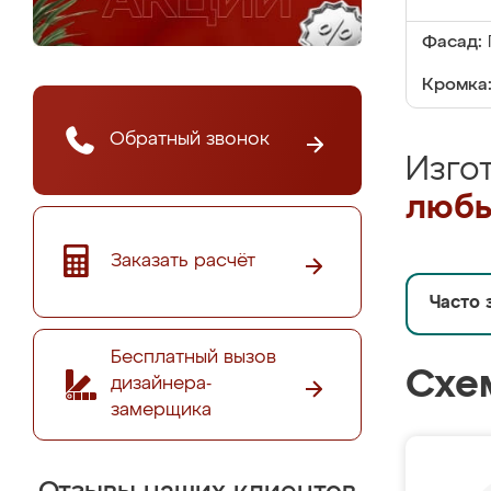
Фасад:
Кромка
Обратный звонок
Изго
любы
Заказать расчёт
Часто 
Бесплатный вызов
Схе
дизайнера-
замерщика