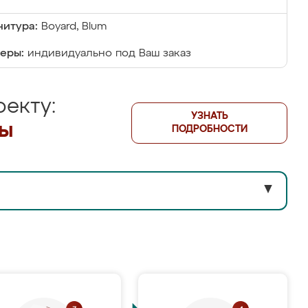
итура:
Boyard, Blum
еры:
индивидуально под Ваш заказ
екту:
УЗНАТЬ
лы
ПОДРОБНОСТИ
▼