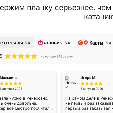
ержим планку серьезнее, чем
катани
е отзывы
5.0
5.0
5.0
5
На основе
945
оценок
Мальвина
Игорь М.
6 августа 2026
6 августа 2026
ала кухню в Ренессанс,
На самом деле в Ренес
ь очень довольна.
не первый раз заказыв
ер всё быстро посчитала,
первый раз заказывал 