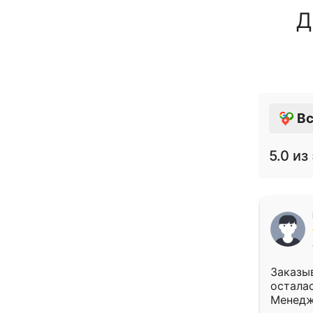
Д
Вс
5.0
из 
Заказыв
осталас
Менедж