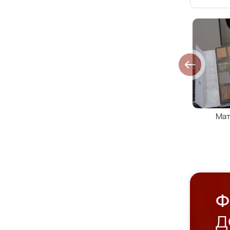
Мат
Ф
Д