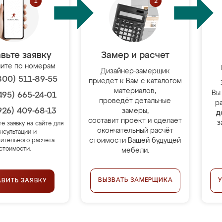
вьте заявку
Замер и расчет
ите по номерам
Дизайнер-замерщик
800) 511-89-55
приедет к Вам с каталогом
материалов,
Вы
495) 665-24-01
проведёт детальные
р
926) 409-68-13
замеры,
д
составит проект и сделает
з
те заявку на сайте для
окончательный расчёт
нсультации и
стоимости Вашей будущей
ительного расчёта
стоимости.
мебели.
ВЫЗВАТЬ ЗАМЕРЩИКА
АВИТЬ ЗАЯВКУ