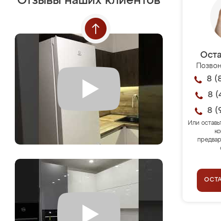
Отзывы наших клиентов
Оста
Позвон
8 (
8 (
8 (
Или оставь
ко
предвар
ОСТ