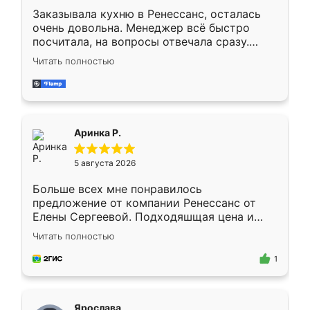
Заказывала кухню в Ренессанс, осталась
очень довольна. Менеджер всё быстро
посчитала, на вопросы отвечала сразу.
Замерщик приехал в субботу, подошёл к
Читать полностью
делу со всей ответственностью. Собрали
за день, ребята работали аккуратно, даже
пыли почти не было. Качество отличное,
ящики ходят плавно, ничего не скрипит.
Всё подошло как влитое.
Аринка Р.
5 августа 2026
Больше всех мне понравилось
предложение от компании Ренессанс от
Елены Сергеевой. Подходяшщая цена и
короткие сроки изготовления. Приехавший
Читать полностью
для замера сотрудник Владислав
предложил по моему эскизу самый
1
подходящий вариант шкафа. Немного его
видоизменил, получилось даже лучше, чем
я хотела.
Ярослава