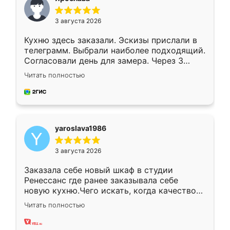
3 августа 2026
Кухню здесь заказали. Эскизы прислали в
телеграмм. Выбрали наиболее подходящий.
Согласовали день для замера. Через 3
недели кухня была уже готова. Остались
Читать полностью
довольны работой. Спасибо Ренессанс
мебель за качественную работу!
yaroslava1986
3 августа 2026
Заказала себе новый шкаф в студии
Ренессанс где ранее заказывала себе
новую кухню.Чего искать, когда качеством
вполне довольна. Служит кухня уже почти
Читать полностью
два года, нареканий нет.