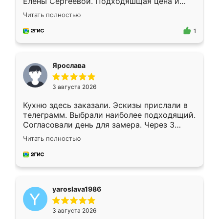
Елены Сергеевой. Подходяшщая цена и
короткие сроки изготовления. Приехавший
Читать полностью
для замера сотрудник Владислав
предложил по моему эскизу самый
1
подходящий вариант шкафа. Немного его
видоизменил, получилось даже лучше, чем
я хотела.
Ярослава
3 августа 2026
Кухню здесь заказали. Эскизы прислали в
телеграмм. Выбрали наиболее подходящий.
Согласовали день для замера. Через 3
недели кухня была уже готова. Остались
Читать полностью
довольны работой. Спасибо Ренессанс
мебель за качественную работу!
yaroslava1986
3 августа 2026