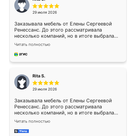
29 июля 2026
Заказывала мебель от Елены Сергеевой
Ренессанс. До этого рассматривала
несколько компаний, но в итоге выбрала
эту. Сначала обговорили условия, потом
Читать полностью
приехал замерщик, всё спокойно объяснил
и снял размеры. Изготовили в срок, с
доставкой тоже никаких проблем не
возникло. Сборку выполнили аккуратно,
мебель сразу встала на свое место без
Rita S.
каких-либо доработок. Качеством осталась
довольна, все выглядит так, как и ожидала.
29 июля 2026
Заказывала мебель от Елены Сергеевой
Ренессанс. До этого рассматривала
несколько компаний, но в итоге выбрала
эту. Сначала обговорили условия, потом
Читать полностью
приехал замерщик, всё спокойно объяснил
и снял размеры. Изготовили в срок, с