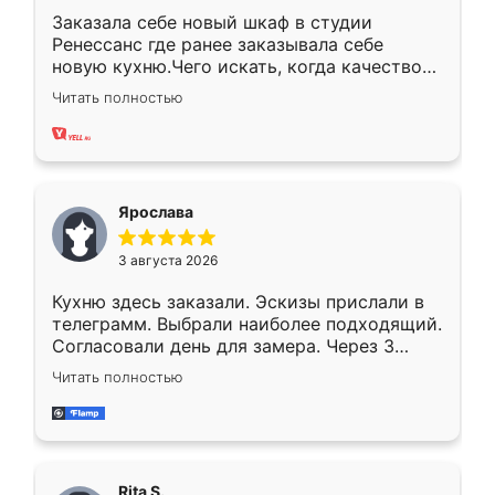
Заказала себе новый шкаф в студии
Ренессанс где ранее заказывала себе
новую кухню.Чего искать, когда качеством
вполне довольна. Служит кухня уже почти
Читать полностью
два года, нареканий нет.
Ярослава
3 августа 2026
Кухню здесь заказали. Эскизы прислали в
телеграмм. Выбрали наиболее подходящий.
Согласовали день для замера. Через 3
недели кухня была уже готова. Остались
Читать полностью
довольны работой. Спасибо Ренессанс
мебель за качественную работу!
Rita S.