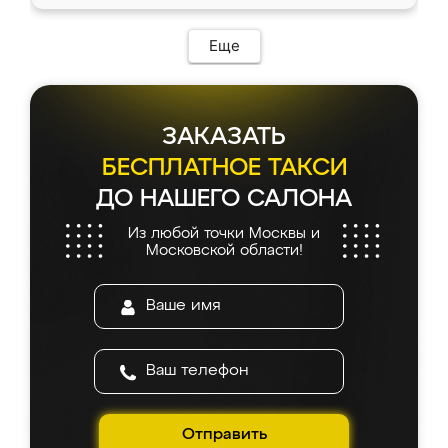
доставкой тоже никаких проблем не
возникло. Сборку выполнили аккуратно,
мебель сразу встала на свое место без
Еще
каких-либо доработок. Качеством осталась
довольна, все выглядит так, как и ожидала.
ЗАКАЗАТЬ
БЕСПЛАТНОЕ ТАКСИ
ДО НАШЕГО САЛОНА
Из любой точки Москвы и
Московской области!
Отправить