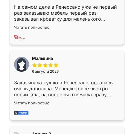
На самом деле в Ренессанс уже не первый
раз заказываю мебель первый раз
заказывал кроватку для маленького
ребёнка при его рождении ,во второй раз
Читать полностью
заказал шкаф-купе. По качеству очень
хорошее сборка достаточно быстрая,
также адекватные цены. До этого
сравнивал с разными конкурентами в этом
сегменте ,выбор у конкурентов куда
Мальвина
меньше, здесь же он более разнообразный.
Мне нравится ,если что-то потребуется из
6 августа 2026
мебели буду заказывать только здесь.
Заказывала кухню в Ренессанс, осталась
очень довольна. Менеджер всё быстро
посчитала, на вопросы отвечала сразу.
Замерщик приехал в субботу, подошёл к
Читать полностью
делу со всей ответственностью. Собрали
за день, ребята работали аккуратно, даже
пыли почти не было. Качество отличное,
ящики ходят плавно, ничего не скрипит.
Всё подошло как влитое.
Аринка Р.