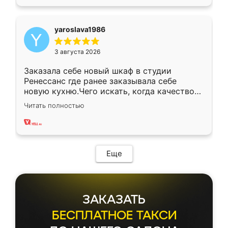
yaroslava1986
3 августа 2026
Заказала себе новый шкаф в студии
Ренессанс где ранее заказывала себе
новую кухню.Чего искать, когда качеством
вполне довольна. Служит кухня уже почти
Читать полностью
два года, нареканий нет.
Еще
ЗАКАЗАТЬ
БЕСПЛАТНОЕ ТАКСИ