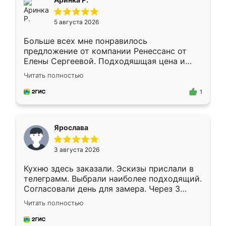
5 августа 2026
Больше всех мне понравилось
предложение от компании Ренессанс от
Елены Сергеевой. Подходяшщая цена и
короткие сроки изготовления. Приехавший
Читать полностью
для замера сотрудник Владислав
предложил по моему эскизу самый
1
подходящий вариант шкафа. Немного его
видоизменил, получилось даже лучше, чем
я хотела.
Ярослава
3 августа 2026
Кухню здесь заказали. Эскизы прислали в
телеграмм. Выбрали наиболее подходящий.
Согласовали день для замера. Через 3
недели кухня была уже готова. Остались
Читать полностью
довольны работой. Спасибо Ренессанс
мебель за качественную работу!