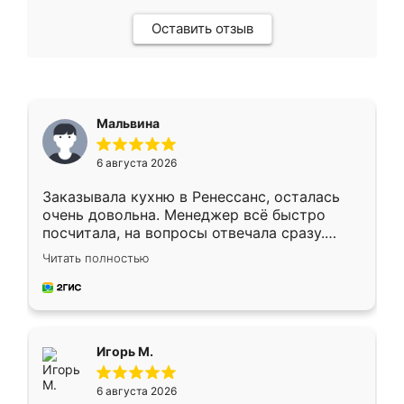
Оставить отзыв
Мальвина
6 августа 2026
Заказывала кухню в Ренессанс, осталась
очень довольна. Менеджер всё быстро
посчитала, на вопросы отвечала сразу.
Замерщик приехал в субботу, подошёл к
Читать полностью
делу со всей ответственностью. Собрали
за день, ребята работали аккуратно, даже
пыли почти не было. Качество отличное,
ящики ходят плавно, ничего не скрипит.
Всё подошло как влитое.
Игорь М.
6 августа 2026