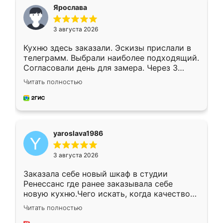
я хотела.
Ярослава
3 августа 2026
Кухню здесь заказали. Эскизы прислали в
телеграмм. Выбрали наиболее подходящий.
Согласовали день для замера. Через 3
недели кухня была уже готова. Остались
Читать полностью
довольны работой. Спасибо Ренессанс
мебель за качественную работу!
yaroslava1986
3 августа 2026
Заказала себе новый шкаф в студии
Ренессанс где ранее заказывала себе
новую кухню.Чего искать, когда качеством
вполне довольна. Служит кухня уже почти
Читать полностью
два года, нареканий нет.