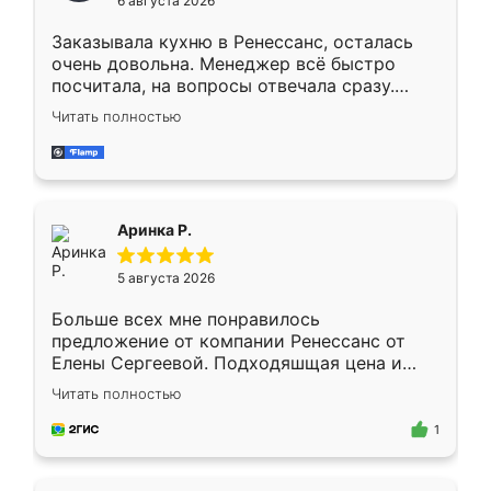
6 августа 2026
мебели буду заказывать только здесь.
Заказывала кухню в Ренессанс, осталась
очень довольна. Менеджер всё быстро
посчитала, на вопросы отвечала сразу.
Замерщик приехал в субботу, подошёл к
Читать полностью
делу со всей ответственностью. Собрали
за день, ребята работали аккуратно, даже
пыли почти не было. Качество отличное,
ящики ходят плавно, ничего не скрипит.
Всё подошло как влитое.
Аринка Р.
5 августа 2026
Больше всех мне понравилось
предложение от компании Ренессанс от
Елены Сергеевой. Подходяшщая цена и
короткие сроки изготовления. Приехавший
Читать полностью
для замера сотрудник Владислав
предложил по моему эскизу самый
1
подходящий вариант шкафа. Немного его
видоизменил, получилось даже лучше, чем