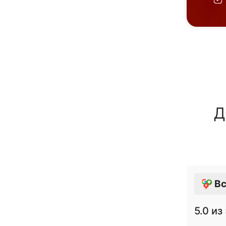
Д
Вс
5.0
из 