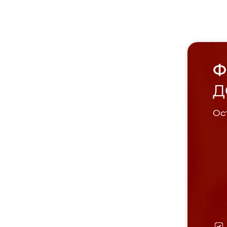
Ф
Д
Ост