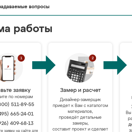
задаваемые вопросы
ма работы
вьте заявку
Замер и расчет
ите по номерам
Дизайнер-замерщик
800) 511-89-55
приедет к Вам с каталогом
материалов,
Вы
495) 665-24-01
проведёт детальные
р
926) 409-68-13
замеры,
д
составит проект и сделает
з
те заявку на сайте для