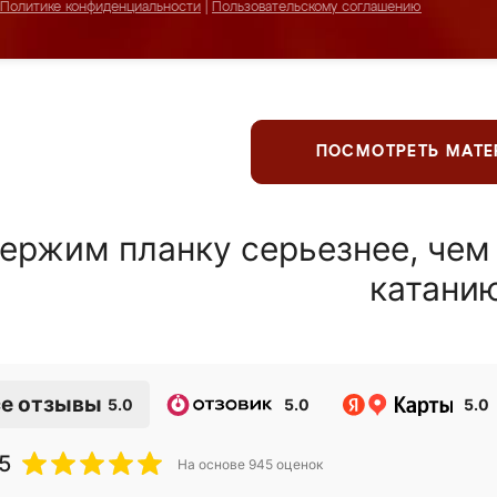
Политике конфиденциальности
|
Пользовательскому соглашению
ПОСМОТРЕТЬ МАТ
ержим планку серьезнее, чем
катани
е отзывы
5.0
5.0
5.0
5
На основе
945
оценок