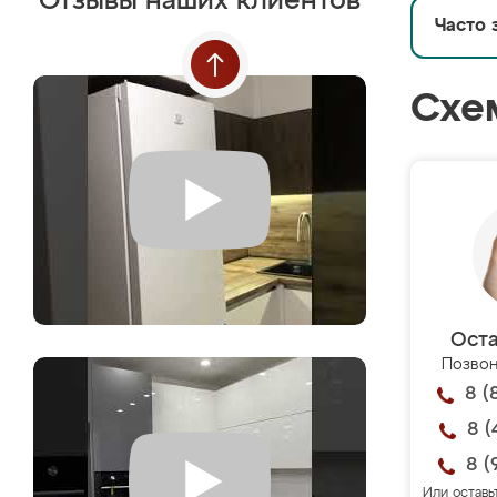
Отзывы наших клиентов
Часто 
Схе
Оста
Позвон
8 (
8 (
8 (
Или оставь