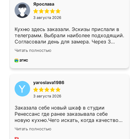
я хотела.
Ярослава
3 августа 2026
Кухню здесь заказали. Эскизы прислали в
телеграмм. Выбрали наиболее подходящий.
Согласовали день для замера. Через 3
недели кухня была уже готова. Остались
Читать полностью
довольны работой. Спасибо Ренессанс
мебель за качественную работу!
yaroslava1986
3 августа 2026
Заказала себе новый шкаф в студии
Ренессанс где ранее заказывала себе
новую кухню.Чего искать, когда качеством
вполне довольна. Служит кухня уже почти
Читать полностью
два года, нареканий нет.