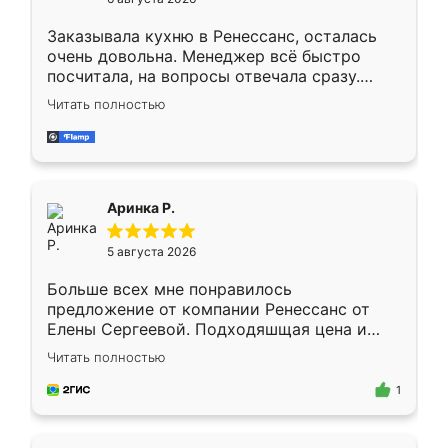
мебели буду заказывать только здесь.
Заказывала кухню в Ренессанс, осталась
очень довольна. Менеджер всё быстро
посчитала, на вопросы отвечала сразу.
Замерщик приехал в субботу, подошёл к
Читать полностью
делу со всей ответственностью. Собрали
за день, ребята работали аккуратно, даже
пыли почти не было. Качество отличное,
ящики ходят плавно, ничего не скрипит.
Всё подошло как влитое.
Аринка Р.
5 августа 2026
Больше всех мне понравилось
предложение от компании Ренессанс от
Елены Сергеевой. Подходяшщая цена и
короткие сроки изготовления. Приехавший
Читать полностью
для замера сотрудник Владислав
предложил по моему эскизу самый
1
подходящий вариант шкафа. Немного его
видоизменил, получилось даже лучше, чем