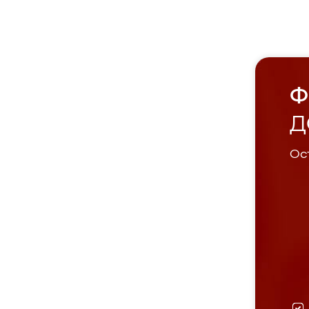
Ф
Д
Ост