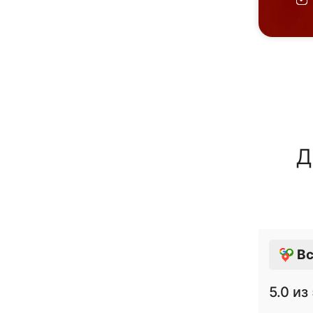
Д
Вс
5.0
из 