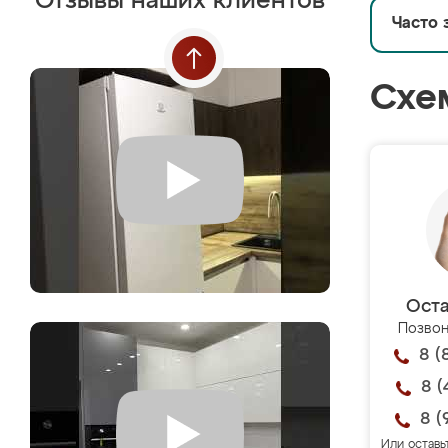
Отзывы наших клиентов
Часто 
Схе
Оста
Позвон
8 (
8 (
8 (
Или оставь