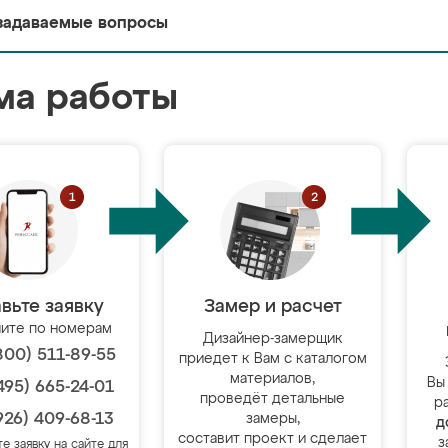
задаваемые вопросы
ма работы
вьте заявку
Замер и расчет
ите по номерам
Дизайнер-замерщик
800) 511-89-55
приедет к Вам с каталогом
материалов,
Вы
495) 665-24-01
проведёт детальные
р
926) 409-68-13
замеры,
д
составит проект и сделает
з
те заявку на сайте для