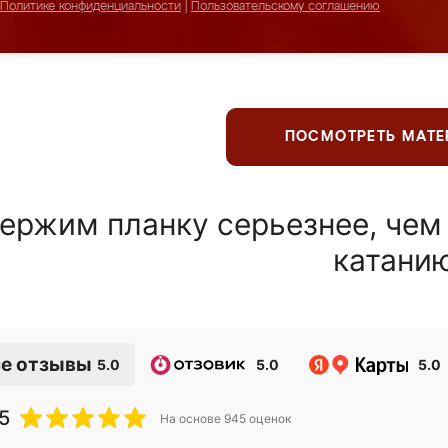
Политике конфиденциальности
|
Пользовательскому соглашению
ПОСМОТРЕТЬ МАТ
ержим планку серьезнее, чем
катани
е отзывы
5.0
5.0
5.0
5
На основе
945
оценок