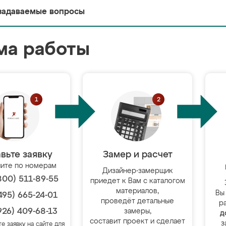
задаваемые вопросы
ма работы
вьте заявку
Замер и расчет
ите по номерам
Дизайнер-замерщик
800) 511-89-55
приедет к Вам с каталогом
материалов,
Вы
495) 665-24-01
проведёт детальные
р
926) 409-68-13
замеры,
д
составит проект и сделает
з
те заявку на сайте для