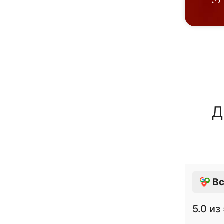
Д
Вс
5.0
из 