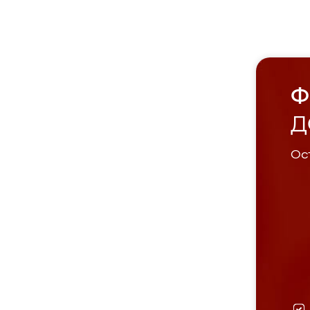
Ф
Д
Ост