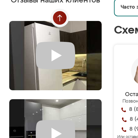
Отзывы наших клиентов
Часто 
Схе
Оста
Позвон
8 (
8 (
8 (
Или оставь