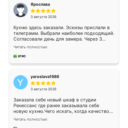
я хотела.
Ярослава
3 августа 2026
Кухню здесь заказали. Эскизы прислали в
телеграмм. Выбрали наиболее подходящий.
Согласовали день для замера. Через 3
недели кухня была уже готова. Остались
Читать полностью
довольны работой. Спасибо Ренессанс
мебель за качественную работу!
yaroslava1986
3 августа 2026
Заказала себе новый шкаф в студии
Ренессанс где ранее заказывала себе
новую кухню.Чего искать, когда качеством
вполне довольна. Служит кухня уже почти
Читать полностью
два года, нареканий нет.