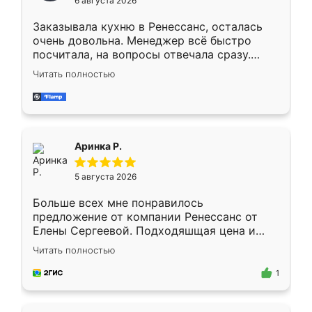
6 августа 2026
мебели буду заказывать только здесь.
Заказывала кухню в Ренессанс, осталась
очень довольна. Менеджер всё быстро
посчитала, на вопросы отвечала сразу.
Замерщик приехал в субботу, подошёл к
Читать полностью
делу со всей ответственностью. Собрали
за день, ребята работали аккуратно, даже
пыли почти не было. Качество отличное,
ящики ходят плавно, ничего не скрипит.
Всё подошло как влитое.
Аринка Р.
5 августа 2026
Больше всех мне понравилось
предложение от компании Ренессанс от
Елены Сергеевой. Подходяшщая цена и
короткие сроки изготовления. Приехавший
Читать полностью
для замера сотрудник Владислав
предложил по моему эскизу самый
1
подходящий вариант шкафа. Немного его
видоизменил, получилось даже лучше, чем