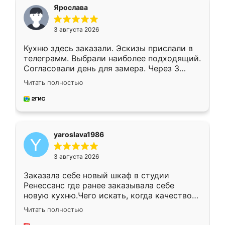
я хотела.
Ярослава
3 августа 2026
Кухню здесь заказали. Эскизы прислали в
телеграмм. Выбрали наиболее подходящий.
Согласовали день для замера. Через 3
недели кухня была уже готова. Остались
Читать полностью
довольны работой. Спасибо Ренессанс
мебель за качественную работу!
yaroslava1986
3 августа 2026
Заказала себе новый шкаф в студии
Ренессанс где ранее заказывала себе
новую кухню.Чего искать, когда качеством
вполне довольна. Служит кухня уже почти
Читать полностью
два года, нареканий нет.