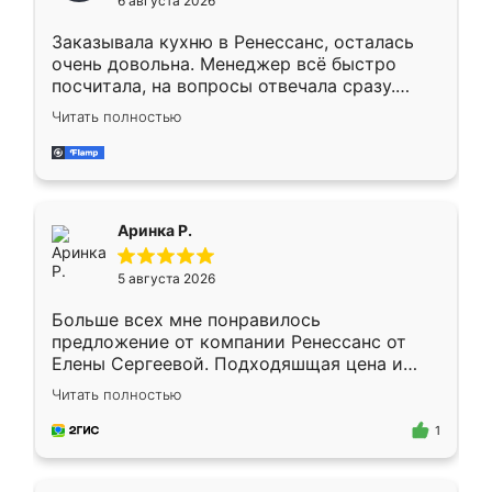
6 августа 2026
мебели буду заказывать только здесь.
Заказывала кухню в Ренессанс, осталась
очень довольна. Менеджер всё быстро
посчитала, на вопросы отвечала сразу.
Замерщик приехал в субботу, подошёл к
Читать полностью
делу со всей ответственностью. Собрали
за день, ребята работали аккуратно, даже
пыли почти не было. Качество отличное,
ящики ходят плавно, ничего не скрипит.
Всё подошло как влитое.
Аринка Р.
5 августа 2026
Больше всех мне понравилось
предложение от компании Ренессанс от
Елены Сергеевой. Подходяшщая цена и
короткие сроки изготовления. Приехавший
Читать полностью
для замера сотрудник Владислав
предложил по моему эскизу самый
1
подходящий вариант шкафа. Немного его
видоизменил, получилось даже лучше, чем