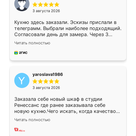
3 августа 2026
Кухню здесь заказали. Эскизы прислали в
телеграмм. Выбрали наиболее подходящий.
Согласовали день для замера. Через 3
недели кухня была уже готова. Остались
Читать полностью
довольны работой. Спасибо Ренессанс
мебель за качественную работу!
yaroslava1986
3 августа 2026
Заказала себе новый шкаф в студии
Ренессанс где ранее заказывала себе
новую кухню.Чего искать, когда качеством
вполне довольна. Служит кухня уже почти
Читать полностью
два года, нареканий нет.