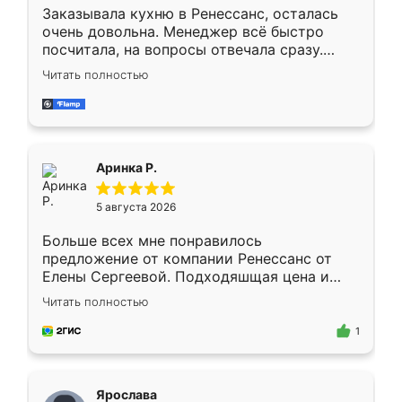
Заказывала кухню в Ренессанс, осталась
очень довольна. Менеджер всё быстро
посчитала, на вопросы отвечала сразу.
Замерщик приехал в субботу, подошёл к
Читать полностью
делу со всей ответственностью. Собрали
за день, ребята работали аккуратно, даже
пыли почти не было. Качество отличное,
ящики ходят плавно, ничего не скрипит.
Всё подошло как влитое.
Аринка Р.
5 августа 2026
Больше всех мне понравилось
предложение от компании Ренессанс от
Елены Сергеевой. Подходяшщая цена и
короткие сроки изготовления. Приехавший
Читать полностью
для замера сотрудник Владислав
предложил по моему эскизу самый
1
подходящий вариант шкафа. Немного его
видоизменил, получилось даже лучше, чем
я хотела.
Ярослава