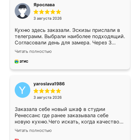
я хотела.
Ярослава
3 августа 2026
Кухню здесь заказали. Эскизы прислали в
телеграмм. Выбрали наиболее подходящий.
Согласовали день для замера. Через 3
недели кухня была уже готова. Остались
Читать полностью
довольны работой. Спасибо Ренессанс
мебель за качественную работу!
yaroslava1986
3 августа 2026
Заказала себе новый шкаф в студии
Ренессанс где ранее заказывала себе
новую кухню.Чего искать, когда качеством
вполне довольна. Служит кухня уже почти
Читать полностью
два года, нареканий нет.