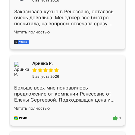
6 августа 2026
мебели буду заказывать только здесь.
Заказывала кухню в Ренессанс, осталась
очень довольна. Менеджер всё быстро
посчитала, на вопросы отвечала сразу.
Замерщик приехал в субботу, подошёл к
Читать полностью
делу со всей ответственностью. Собрали
за день, ребята работали аккуратно, даже
пыли почти не было. Качество отличное,
ящики ходят плавно, ничего не скрипит.
Всё подошло как влитое.
Аринка Р.
5 августа 2026
Больше всех мне понравилось
предложение от компании Ренессанс от
Елены Сергеевой. Подходяшщая цена и
короткие сроки изготовления. Приехавший
Читать полностью
для замера сотрудник Владислав
предложил по моему эскизу самый
1
подходящий вариант шкафа. Немного его
видоизменил, получилось даже лучше, чем