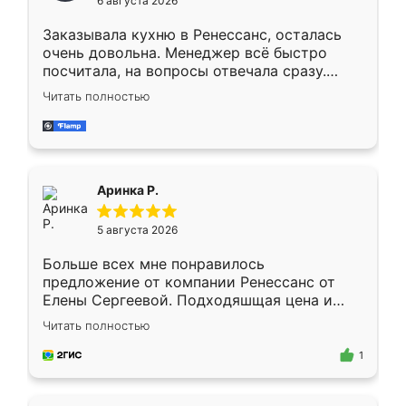
6 августа 2026
мебели буду заказывать только здесь.
Заказывала кухню в Ренессанс, осталась
очень довольна. Менеджер всё быстро
посчитала, на вопросы отвечала сразу.
Замерщик приехал в субботу, подошёл к
Читать полностью
делу со всей ответственностью. Собрали
за день, ребята работали аккуратно, даже
пыли почти не было. Качество отличное,
ящики ходят плавно, ничего не скрипит.
Всё подошло как влитое.
Аринка Р.
5 августа 2026
Больше всех мне понравилось
предложение от компании Ренессанс от
Елены Сергеевой. Подходяшщая цена и
короткие сроки изготовления. Приехавший
Читать полностью
для замера сотрудник Владислав
предложил по моему эскизу самый
1
подходящий вариант шкафа. Немного его
видоизменил, получилось даже лучше, чем