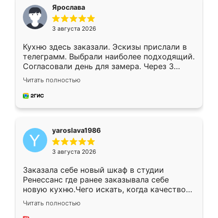
я хотела.
Ярослава
3 августа 2026
Кухню здесь заказали. Эскизы прислали в
телеграмм. Выбрали наиболее подходящий.
Согласовали день для замера. Через 3
недели кухня была уже готова. Остались
Читать полностью
довольны работой. Спасибо Ренессанс
мебель за качественную работу!
yaroslava1986
3 августа 2026
Заказала себе новый шкаф в студии
Ренессанс где ранее заказывала себе
новую кухню.Чего искать, когда качеством
вполне довольна. Служит кухня уже почти
Читать полностью
два года, нареканий нет.