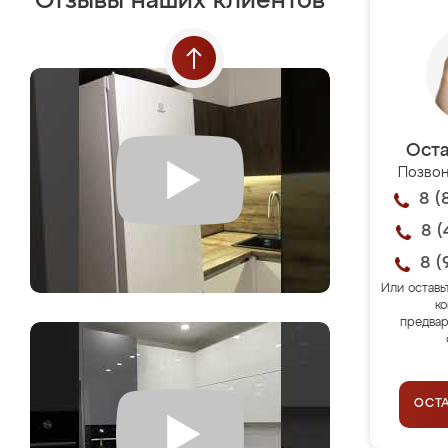
Отзывы наших клиентов
Оста
Позвон
8 (
8 (
8 (
Или оставь
ко
предвар
ОСТ