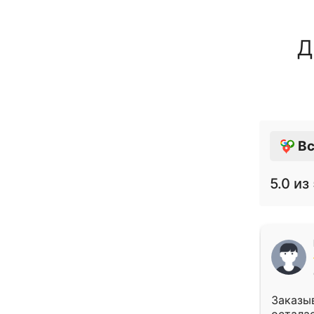
Д
Вс
5.0
из 
Заказыв