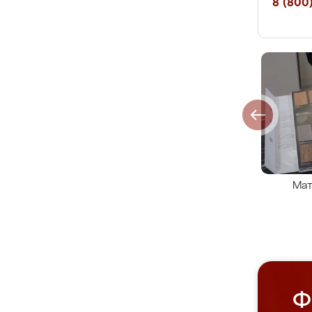
8 (800)
Мат
Ф