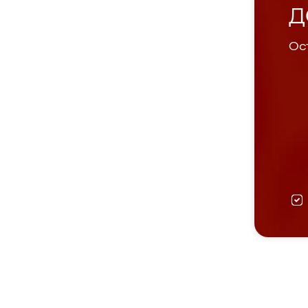
Д
Ост