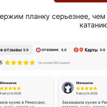
ержим планку серьезнее, чем
катани
е отзывы
5.0
5.0
5.0
5
На основе
944
оценок
Мальвина
Мальвина
6 августа 2026
6 августа 2026
ала кухню в Ренессанс,
Заказывала кухню в Ре