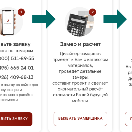
вьте заявку
Замер и расчет
ите по номерам
Дизайнер-замерщик
800) 511-89-55
приедет к Вам с каталогом
материалов,
Вы
495) 665-24-01
проведёт детальные
р
926) 409-68-13
замеры,
д
составит проект и сделает
з
те заявку на сайте для
окончательный расчёт
нсультации и
стоимости Вашей будущей
ительного расчёта
стоимости.
мебели.
ВЫЗВАТЬ ЗАМЕРЩИКА
АВИТЬ ЗАЯВКУ