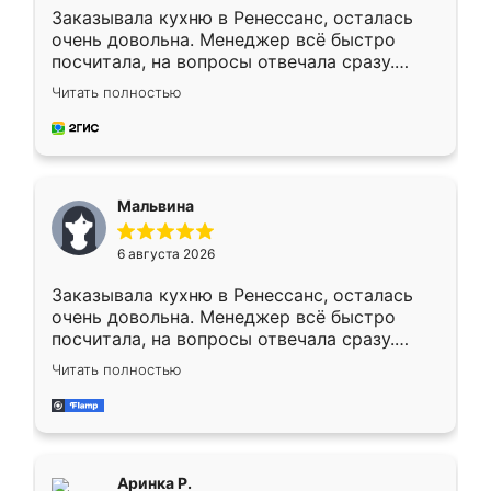
Заказывала кухню в Ренессанс, осталась
очень довольна. Менеджер всё быстро
посчитала, на вопросы отвечала сразу.
Замерщик приехал в субботу, подошёл к
Читать полностью
делу со всей ответственностью. Собрали
за день, ребята работали аккуратно, даже
пыли почти не было. Качество отличное,
ящики ходят плавно, ничего не скрипит.
Всё подошло как влитое.
Мальвина
6 августа 2026
Заказывала кухню в Ренессанс, осталась
очень довольна. Менеджер всё быстро
посчитала, на вопросы отвечала сразу.
Замерщик приехал в субботу, подошёл к
Читать полностью
делу со всей ответственностью. Собрали
за день, ребята работали аккуратно, даже
пыли почти не было. Качество отличное,
ящики ходят плавно, ничего не скрипит.
Всё подошло как влитое.
Аринка Р.