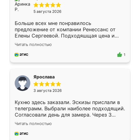
5 августа 2026
Больше всех мне понравилось
предложение от компании Ренессанс от
Елены Сергеевой. Подходяшщая цена и
короткие сроки изготовления. Приехавший
Читать полностью
для замера сотрудник Владислав
предложил по моему эскизу самый
1
подходящий вариант шкафа. Немного его
видоизменил, получилось даже лучше, чем
я хотела.
Ярослава
3 августа 2026
Кухню здесь заказали. Эскизы прислали в
телеграмм. Выбрали наиболее подходящий.
Согласовали день для замера. Через 3
недели кухня была уже готова. Остались
Читать полностью
довольны работой. Спасибо Ренессанс
мебель за качественную работу!