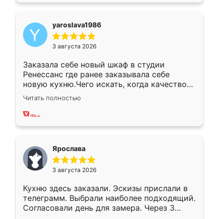
yaroslava1986
3 августа 2026
Заказала себе новый шкаф в студии
Ренессанс где ранее заказывала себе
новую кухню.Чего искать, когда качеством
вполне довольна. Служит кухня уже почти
Читать полностью
два года, нареканий нет.
Ярослава
3 августа 2026
Кухню здесь заказали. Эскизы прислали в
телеграмм. Выбрали наиболее подходящий.
Согласовали день для замера. Через 3
недели кухня была уже готова. Остались