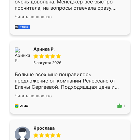
очень довольна. Менеджер всё быстро
посчитала, на вопросы отвечала сразу.
Замерщик приехал в субботу, подошёл к
Читать полностью
делу со всей ответственностью. Собрали
за день, ребята работали аккуратно, даже
пыли почти не было. Качество отличное,
ящики ходят плавно, ничего не скрипит.
Всё подошло как влитое.
Аринка Р.
5 августа 2026
Больше всех мне понравилось
предложение от компании Ренессанс от
Елены Сергеевой. Подходяшщая цена и
короткие сроки изготовления. Приехавший
Читать полностью
для замера сотрудник Владислав
предложил по моему эскизу самый
1
подходящий вариант шкафа. Немного его
видоизменил, получилось даже лучше, чем
я хотела.
Ярослава