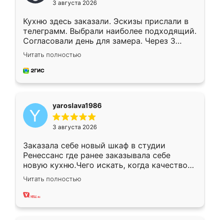
3 августа 2026
Кухню здесь заказали. Эскизы прислали в
телеграмм. Выбрали наиболее подходящий.
Согласовали день для замера. Через 3
недели кухня была уже готова. Остались
Читать полностью
довольны работой. Спасибо Ренессанс
мебель за качественную работу!
yaroslava1986
3 августа 2026
Заказала себе новый шкаф в студии
Ренессанс где ранее заказывала себе
новую кухню.Чего искать, когда качеством
вполне довольна. Служит кухня уже почти
Читать полностью
два года, нареканий нет.