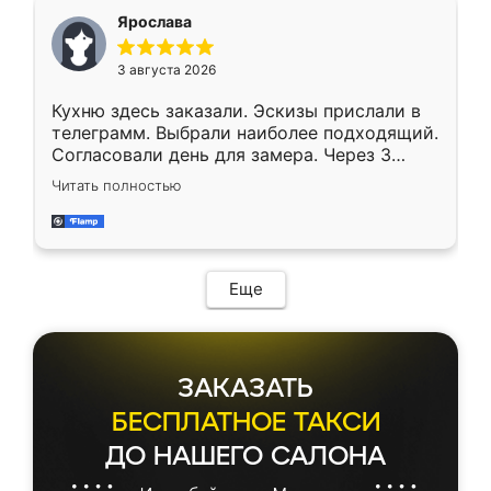
Ярослава
3 августа 2026
Кухню здесь заказали. Эскизы прислали в
телеграмм. Выбрали наиболее подходящий.
Согласовали день для замера. Через 3
недели кухня была уже готова. Остались
Читать полностью
довольны работой. Спасибо Ренессанс
мебель за качественную работу!
Еще
ЗАКАЗАТЬ
БЕСПЛАТНОЕ ТАКСИ
ДО НАШЕГО САЛОНА