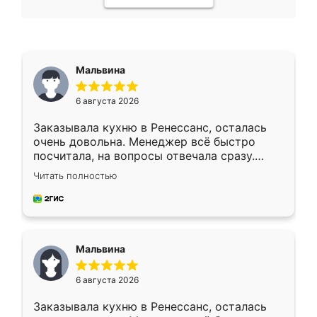
Мальвина
6 августа 2026
Заказывала кухню в Ренессанс, осталась
очень довольна. Менеджер всё быстро
посчитала, на вопросы отвечала сразу.
Замерщик приехал в субботу, подошёл к
Читать полностью
делу со всей ответственностью. Собрали
за день, ребята работали аккуратно, даже
пыли почти не было. Качество отличное,
ящики ходят плавно, ничего не скрипит.
Всё подошло как влитое.
Мальвина
6 августа 2026
Заказывала кухню в Ренессанс, осталась