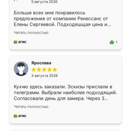
5 августа 2026
Больше всех мне понравилось
предложение от компании Ренессанс от
Елены Сергеевой. Подходяшщая цена и
короткие сроки изготовления. Приехавший
Читать полностью
для замера сотрудник Владислав
предложил по моему эскизу самый
1
подходящий вариант шкафа. Немного его
видоизменил, получилось даже лучше, чем
я хотела.
Ярослава
3 августа 2026
Кухню здесь заказали. Эскизы прислали в
телеграмм. Выбрали наиболее подходящий.
Согласовали день для замера. Через 3
недели кухня была уже готова. Остались
Читать полностью
довольны работой. Спасибо Ренессанс
мебель за качественную работу!