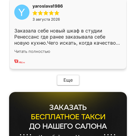
yaroslava1986
3 августа 2026
Заказала себе новый шкаф в студии
Ренессанс где ранее заказывала себе
новую кухню.Чего искать, когда качеством
вполне довольна. Служит кухня уже почти
Читать полностью
два года, нареканий нет.
Еще
ЗАКАЗАТЬ
БЕСПЛАТНОЕ ТАКСИ
ДО НАШЕГО САЛОНА