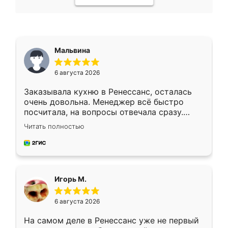
Мальвина
6 августа 2026
Заказывала кухню в Ренессанс, осталась
очень довольна. Менеджер всё быстро
посчитала, на вопросы отвечала сразу.
Замерщик приехал в субботу, подошёл к
Читать полностью
делу со всей ответственностью. Собрали
за день, ребята работали аккуратно, даже
пыли почти не было. Качество отличное,
ящики ходят плавно, ничего не скрипит.
Всё подошло как влитое.
Игорь М.
6 августа 2026
На самом деле в Ренессанс уже не первый