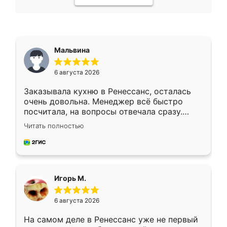
Мальвина
6 августа 2026
Заказывала кухню в Ренессанс, осталась
очень довольна. Менеджер всё быстро
посчитала, на вопросы отвечала сразу.
Замерщик приехал в субботу, подошёл к
Читать полностью
делу со всей ответственностью. Собрали
за день, ребята работали аккуратно, даже
пыли почти не было. Качество отличное,
ящики ходят плавно, ничего не скрипит.
Всё подошло как влитое.
Игорь М.
6 августа 2026
На самом деле в Ренессанс уже не первый