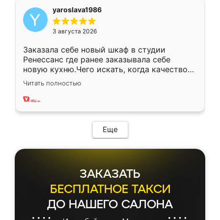
yaroslava1986
3 августа 2026
Заказала себе новый шкаф в студии
Ренессанс где ранее заказывала себе
новую кухню.Чего искать, когда качеством
вполне довольна. Служит кухня уже почти
Читать полностью
два года, нареканий нет.
Еще
ЗАКАЗАТЬ
БЕСПЛАТНОЕ ТАКСИ
ДО НАШЕГО САЛОНА