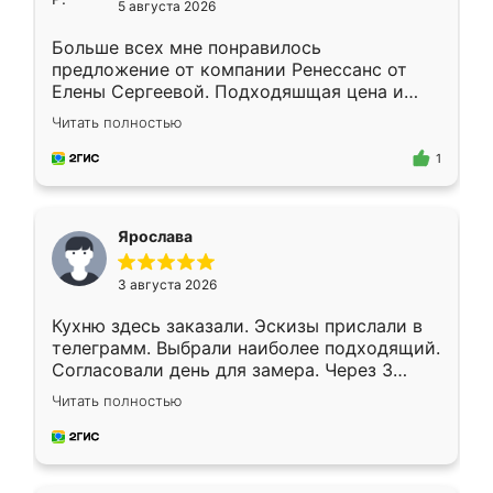
5 августа 2026
Больше всех мне понравилось
предложение от компании Ренессанс от
Елены Сергеевой. Подходяшщая цена и
короткие сроки изготовления. Приехавший
Читать полностью
для замера сотрудник Владислав
предложил по моему эскизу самый
1
подходящий вариант шкафа. Немного его
видоизменил, получилось даже лучше, чем
я хотела.
Ярослава
3 августа 2026
Кухню здесь заказали. Эскизы прислали в
телеграмм. Выбрали наиболее подходящий.
Согласовали день для замера. Через 3
недели кухня была уже готова. Остались
Читать полностью
довольны работой. Спасибо Ренессанс
мебель за качественную работу!