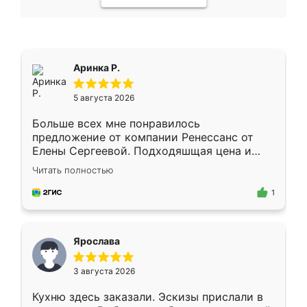
Аринка Р.
5 августа 2026
Больше всех мне понравилось
предложение от компании Ренессанс от
Елены Сергеевой. Подходяшщая цена и
короткие сроки изготовления. Приехавший
Читать полностью
для замера сотрудник Владислав
предложил по моему эскизу самый
1
подходящий вариант шкафа. Немного его
видоизменил, получилось даже лучше, чем
я хотела.
Ярослава
3 августа 2026
Кухню здесь заказали. Эскизы прислали в