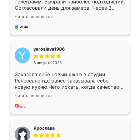
телеграмм. Выбрали наиболее подходящий.
Согласовали день для замера. Через 3
недели кухня была уже готова. Остались
Читать полностью
довольны работой. Спасибо Ренессанс
мебель за качественную работу!
yaroslava1986
3 августа 2026
Заказала себе новый шкаф в студии
Ренессанс где ранее заказывала себе
новую кухню.Чего искать, когда качеством
вполне довольна. Служит кухня уже почти
Читать полностью
два года, нареканий нет.
Ярослава