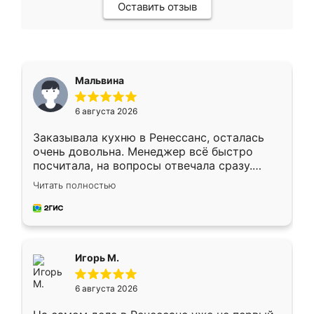
Оставить отзыв
Мальвина
6 августа 2026
Заказывала кухню в Ренессанс, осталась
очень довольна. Менеджер всё быстро
посчитала, на вопросы отвечала сразу.
Замерщик приехал в субботу, подошёл к
Читать полностью
делу со всей ответственностью. Собрали
за день, ребята работали аккуратно, даже
пыли почти не было. Качество отличное,
ящики ходят плавно, ничего не скрипит.
Всё подошло как влитое.
Игорь М.
6 августа 2026