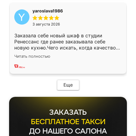
yaroslava1986
3 августа 2026
Заказала себе новый шкаф в студии
Ренессанс где ранее заказывала себе
новую кухню.Чего искать, когда качеством
вполне довольна. Служит кухня уже почти
Читать полностью
два года, нареканий нет.
Еще
ЗАКАЗАТЬ
БЕСПЛАТНОЕ ТАКСИ
ДО НАШЕГО САЛОНА