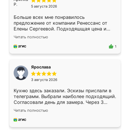
5 августа 2026
Больше всех мне понравилось
предложение от компании Ренессанс от
Елены Сергеевой. Подходяшщая цена и
короткие сроки изготовления. Приехавший
Читать полностью
для замера сотрудник Владислав
предложил по моему эскизу самый
1
подходящий вариант шкафа. Немного его
видоизменил, получилось даже лучше, чем
я хотела.
Ярослава
3 августа 2026
Кухню здесь заказали. Эскизы прислали в
телеграмм. Выбрали наиболее подходящий.
Согласовали день для замера. Через 3
недели кухня была уже готова. Остались
Читать полностью
довольны работой. Спасибо Ренессанс
мебель за качественную работу!