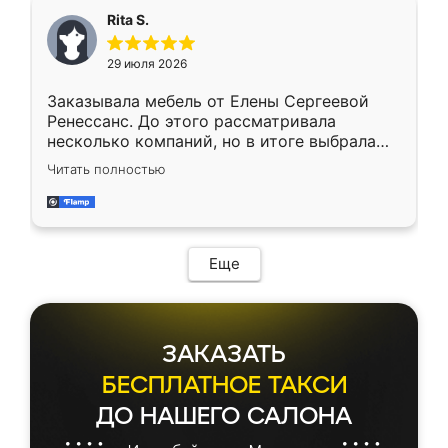
мебель сразу встала на свое место без
Rita S.
каких-либо доработок. Качеством осталась
довольна, все выглядит так, как и ожидала.
29 июля 2026
Заказывала мебель от Елены Сергеевой
Ренессанс. До этого рассматривала
несколько компаний, но в итоге выбрала
эту. Сначала обговорили условия, потом
Читать полностью
приехал замерщик, всё спокойно объяснил
и снял размеры. Изготовили в срок, с
доставкой тоже никаких проблем не
возникло. Сборку выполнили аккуратно,
мебель сразу встала на свое место без
Еще
каких-либо доработок. Качеством осталась
довольна, все выглядит так, как и ожидала.
ЗАКАЗАТЬ
БЕСПЛАТНОЕ ТАКСИ
ДО НАШЕГО САЛОНА