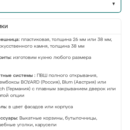
▼
ики
лешница:
пластиковая, толщина 26 мм или 38 мм;
скусственного камня, толщина 38 мм
риты:
изготовим кухню любого размера
тные системы :
ПВШ полного открывания,
ембоксы BOYARD (Россия), Blum (Австрия) или
ich (Германия) с плавным закрыванием дверок или
этой опции
ль:
в цвет фасадов или корпуса
ссуары:
Выкатные корзины, бутылочницы,
ебные уголки, карусели