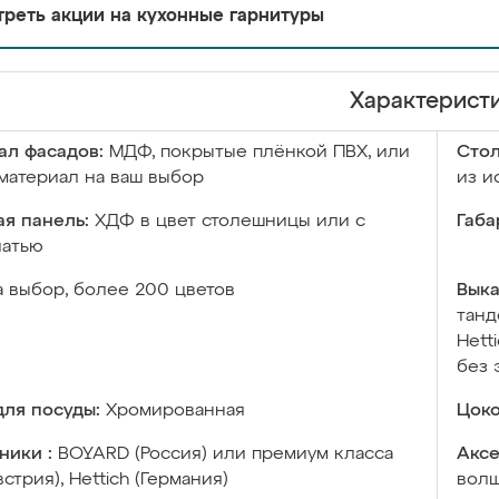
реть акции на кухонные гарнитуры
Характерист
ал фасадов:
МДФ, покрытые плёнкой ПВХ, или
Сто
материал на ваш выбор
из и
я панель:
ХДФ в цвет столешницы или с
Габа
чатью
а выбор, более 200 цветов
Выка
танд
Hett
без 
ля посуды:
Хромированная
Цоко
ники :
BOYARD (Россия) или премиум класса
Аксе
встрия), Hettich (Германия)
волш