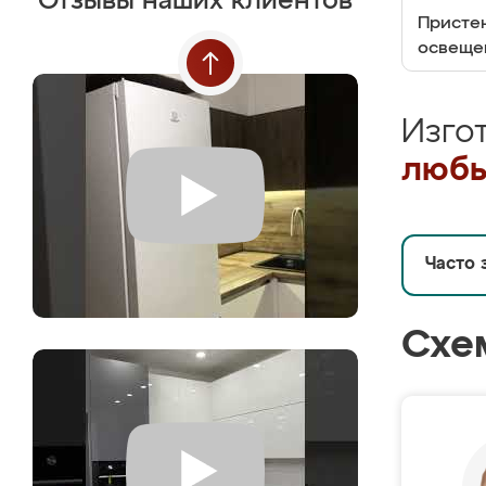
Отзывы наших клиентов
Пристен
освеще
Изго
любы
Часто 
Схе