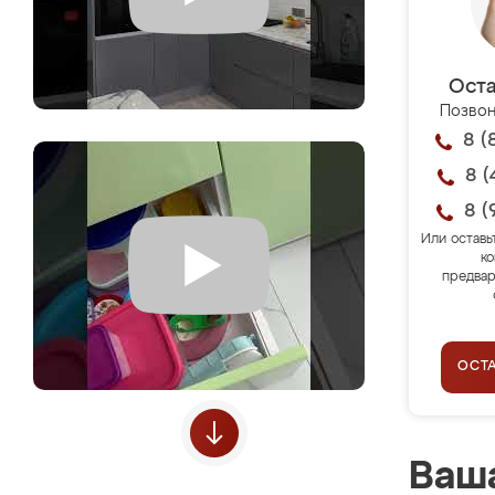
Оста
Позвон
8 (
8 (
8 (
Или оставь
ко
предвар
ОСТ
Ваша