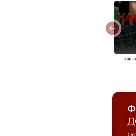
Как 
Ф
Д
Ост