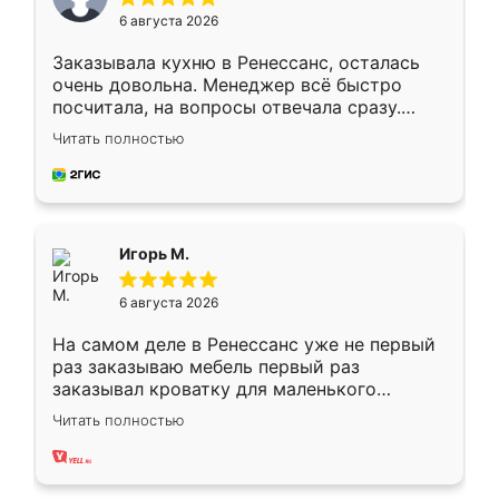
6 августа 2026
Заказывала кухню в Ренессанс, осталась
очень довольна. Менеджер всё быстро
посчитала, на вопросы отвечала сразу.
Замерщик приехал в субботу, подошёл к
Читать полностью
делу со всей ответственностью. Собрали
за день, ребята работали аккуратно, даже
пыли почти не было. Качество отличное,
ящики ходят плавно, ничего не скрипит.
Всё подошло как влитое.
Игорь М.
6 августа 2026
На самом деле в Ренессанс уже не первый
раз заказываю мебель первый раз
заказывал кроватку для маленького
ребёнка при его рождении ,во второй раз
Читать полностью
заказал шкаф-купе. По качеству очень
хорошее сборка достаточно быстрая,
также адекватные цены. До этого