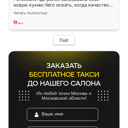
новую кухню.Чего искать, когда качеством
вполне довольна. Служит кухня уже почти
Читать полностью
два года, нареканий нет.
Еще
ЗАКАЗАТЬ
БЕСПЛАТНОЕ ТАКСИ
ДО НАШЕГО САЛОНА
Из любой точки Москвы и
Московской области!