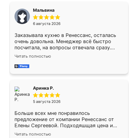
сравнивал с разными конкурентами в этом
сегменте ,выбор у конкурентов куда
Мальвина
меньше, здесь же он более разнообразный.
Мне нравится ,если что-то потребуется из
6 августа 2026
мебели буду заказывать только здесь.
Заказывала кухню в Ренессанс, осталась
очень довольна. Менеджер всё быстро
посчитала, на вопросы отвечала сразу.
Замерщик приехал в субботу, подошёл к
Читать полностью
делу со всей ответственностью. Собрали
за день, ребята работали аккуратно, даже
пыли почти не было. Качество отличное,
ящики ходят плавно, ничего не скрипит.
Всё подошло как влитое.
Аринка Р.
5 августа 2026
Больше всех мне понравилось
предложение от компании Ренессанс от
Елены Сергеевой. Подходяшщая цена и
короткие сроки изготовления. Приехавший
Читать полностью
для замера сотрудник Владислав