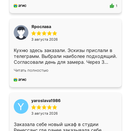
предложил по моему эскизу самый
1
подходящий вариант шкафа. Немного его
видоизменил, получилось даже лучше, чем
я хотела.
Ярослава
3 августа 2026
Кухню здесь заказали. Эскизы прислали в
телеграмм. Выбрали наиболее подходящий.
Согласовали день для замера. Через 3
недели кухня была уже готова. Остались
Читать полностью
довольны работой. Спасибо Ренессанс
мебель за качественную работу!
yaroslava1986
3 августа 2026
Заказала себе новый шкаф в студии
Ренессанс где ранее заказывала себе