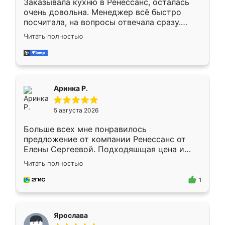
Заказывала кухню в Ренессанс, осталась
очень довольна. Менеджер всё быстро
посчитала, на вопросы отвечала сразу.
Замерщик приехал в субботу, подошёл к
Читать полностью
делу со всей ответственностью. Собрали
за день, ребята работали аккуратно, даже
пыли почти не было. Качество отличное,
ящики ходят плавно, ничего не скрипит.
Всё подошло как влитое.
Аринка Р.
5 августа 2026
Больше всех мне понравилось
предложение от компании Ренессанс от
Елены Сергеевой. Подходяшщая цена и
короткие сроки изготовления. Приехавший
Читать полностью
для замера сотрудник Владислав
предложил по моему эскизу самый
1
подходящий вариант шкафа. Немного его
видоизменил, получилось даже лучше, чем
я хотела.
Ярослава