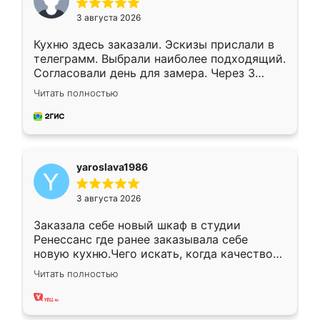
3 августа 2026
Кухню здесь заказали. Эскизы прислали в
телеграмм. Выбрали наиболее подходящий.
Согласовали день для замера. Через 3
недели кухня была уже готова. Остались
Читать полностью
довольны работой. Спасибо Ренессанс
мебель за качественную работу!
yaroslava1986
3 августа 2026
Заказала себе новый шкаф в студии
Ренессанс где ранее заказывала себе
новую кухню.Чего искать, когда качеством
вполне довольна. Служит кухня уже почти
Читать полностью
два года, нареканий нет.