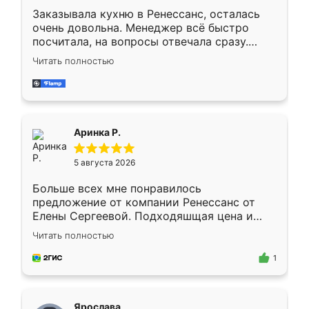
Заказывала кухню в Ренессанс, осталась
очень довольна. Менеджер всё быстро
посчитала, на вопросы отвечала сразу.
Замерщик приехал в субботу, подошёл к
Читать полностью
делу со всей ответственностью. Собрали
за день, ребята работали аккуратно, даже
пыли почти не было. Качество отличное,
ящики ходят плавно, ничего не скрипит.
Всё подошло как влитое.
Аринка Р.
5 августа 2026
Больше всех мне понравилось
предложение от компании Ренессанс от
Елены Сергеевой. Подходяшщая цена и
короткие сроки изготовления. Приехавший
Читать полностью
для замера сотрудник Владислав
предложил по моему эскизу самый
1
подходящий вариант шкафа. Немного его
видоизменил, получилось даже лучше, чем
я хотела.
Ярослава