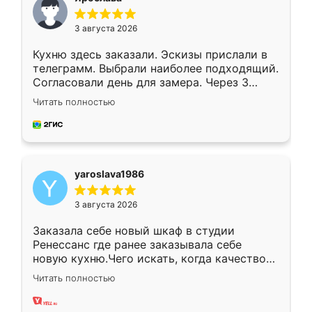
3 августа 2026
Кухню здесь заказали. Эскизы прислали в
телеграмм. Выбрали наиболее подходящий.
Согласовали день для замера. Через 3
недели кухня была уже готова. Остались
Читать полностью
довольны работой. Спасибо Ренессанс
мебель за качественную работу!
yaroslava1986
3 августа 2026
Заказала себе новый шкаф в студии
Ренессанс где ранее заказывала себе
новую кухню.Чего искать, когда качеством
вполне довольна. Служит кухня уже почти
Читать полностью
два года, нареканий нет.