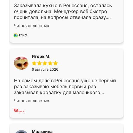
Заказывала кухню в Ренессанс, осталась
очень довольна. Менеджер всё быстро
посчитала, на вопросы отвечала сразу.
Замерщик приехал в субботу, подошёл к
Читать полностью
делу со всей ответственностью. Собрали
за день, ребята работали аккуратно, даже
пыли почти не было. Качество отличное,
ящики ходят плавно, ничего не скрипит.
Всё подошло как влитое.
Игорь М.
6 августа 2026
На самом деле в Ренессанс уже не первый
раз заказываю мебель первый раз
заказывал кроватку для маленького
ребёнка при его рождении ,во второй раз
Читать полностью
заказал шкаф-купе. По качеству очень
хорошее сборка достаточно быстрая,
также адекватные цены. До этого
сравнивал с разными конкурентами в этом
сегменте ,выбор у конкурентов куда
Мальвина